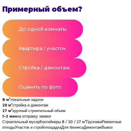
Примерный объем?
До одной комнаты
Квартира / участок
Стройка / демонтаж
Оценить по фото
8 м³
локальные задачи
20 м³
стройка и демонтаж
27 м³
крупный строительный объем
1–2 мин
на отправку заявки
Строительный мусор
Контейнеры 8 / 20 / 27 м³
Грузчики
Ремонтные
отходы
Участок и стройплощадка
Для бизнеса
Демонтаж
Вывоз