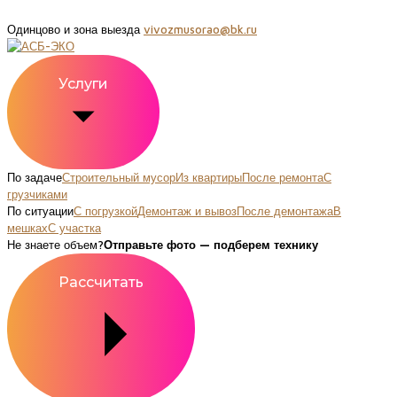
Одинцово и зона выезда
vivozmusorao@bk.ru
Услуги
По задаче
Строительный мусор
Из квартиры
После ремонта
С
грузчиками
По ситуации
С погрузкой
Демонтаж и вывоз
После демонтажа
В
мешках
С участка
Не знаете объем?
Отправьте фото — подберем технику
Рассчитать