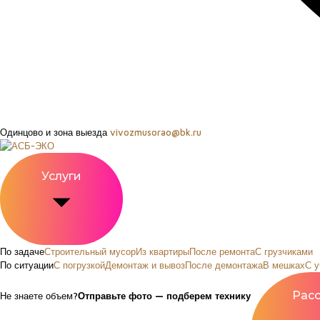
Одинцово и зона выезда
vivozmusorao@bk.ru
Услуги
По задаче
Строительный мусор
Из квартиры
После ремонта
С грузчиками
По ситуации
С погрузкой
Демонтаж и вывоз
После демонтажа
В мешках
С у
Не знаете объем?
Отправьте фото — подберем технику