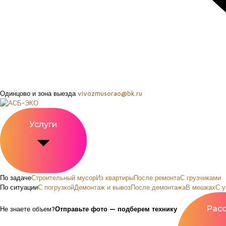
Одинцово и зона выезда
vivozmusorao@bk.ru
Услуги
По задаче
Строительный мусор
Из квартиры
После ремонта
С грузчиками
По ситуации
С погрузкой
Демонтаж и вывоз
После демонтажа
В мешках
С у
Не знаете объем?
Отправьте фото — подберем технику