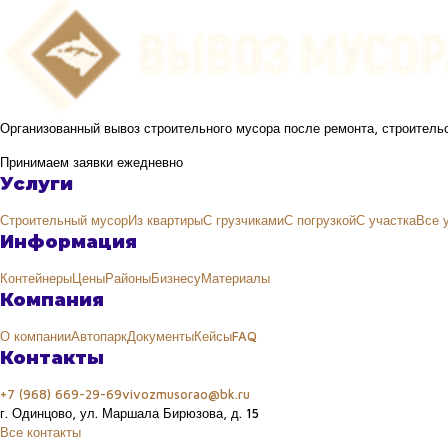
Организованный вывоз строительного мусора после ремонта, строительс
Принимаем заявки ежедневно
Услуги
Строительный мусор
Из квартиры
С грузчиками
С погрузкой
С участка
Все 
Информация
Контейнеры
Цены
Районы
Бизнесу
Материалы
Компания
О компании
Автопарк
Документы
Кейсы
FAQ
Контакты
+7 (968) 669-29-69
vivozmusorao@bk.ru
г. Одинцово, ул. Маршала Бирюзова, д. 15
Все контакты