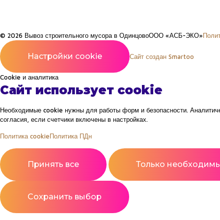
© 2026 Вывоз строительного мусора в Одинцово
ООО «АСБ-ЭКО»
Поли
Настройки cookie
Сайт создан Smartoo
Cookie и аналитика
Сайт использует cookie
Необходимые cookie нужны для работы форм и безопасности. Аналитиче
согласия, если счетчики включены в настройках.
Политика cookie
Политика ПДн
Принять все
Только необходим
Сохранить выбор