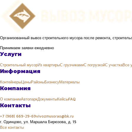
Организованный вывоз строительного мусора после ремонта, строительс
Принимаем заявки ежедневно
Услуги
Строительный мусор
Из квартиры
С грузчиками
С погрузкой
С участка
Все 
Информация
Контейнеры
Цены
Районы
Бизнесу
Материалы
Компания
О компании
Автопарк
Документы
Кейсы
FAQ
Контакты
+7 (968) 669-29-69
vivozmusorao@bk.ru
г. Одинцово, ул. Маршала Бирюзова, д. 15
Все контакты