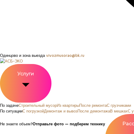
Одинцово и зона выезда
vivozmusorao@bk.ru
Услуги
По задаче
Строительный мусор
Из квартиры
После ремонта
С грузчиками
По ситуации
С погрузкой
Демонтаж и вывоз
После демонтажа
В мешках
С у
Не знаете объем?
Отправьте фото — подберем технику