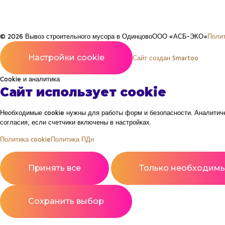
© 2026 Вывоз строительного мусора в Одинцово
ООО «АСБ-ЭКО»
Поли
Настройки cookie
Сайт создан Smartoo
Cookie и аналитика
Сайт использует cookie
Необходимые cookie нужны для работы форм и безопасности. Аналитиче
согласия, если счетчики включены в настройках.
Политика cookie
Политика ПДн
Принять все
Только необходим
Сохранить выбор