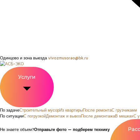
Одинцово и зона выезда
vivozmusorao@bk.ru
Услуги
По задаче
Строительный мусор
Из квартиры
После ремонта
С грузчиками
По ситуации
С погрузкой
Демонтаж и вывоз
После демонтажа
В мешках
С у
Не знаете объем?
Отправьте фото — подберем технику