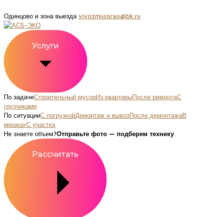
Одинцово и зона выезда
vivozmusorao@bk.ru
Услуги
По задаче
Строительный мусор
Из квартиры
После ремонта
С
грузчиками
По ситуации
С погрузкой
Демонтаж и вывоз
После демонтажа
В
мешках
С участка
Не знаете объем?
Отправьте фото — подберем технику
Рассчитать